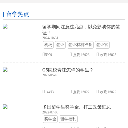
留学热点
留学期间注意这几点，以免影响你的签
证！
2024-10-31
机场
签证
签证材料准备
签证官
签证面试
签证申请攻略
5909
点赞
16023
收藏
16023
G5院校青睐怎样的学生？
2023-05-18
14453
点赞
16022
收藏
16022
多国留学生奖学金、打工政策汇总
2022-07-06
奖学金
留学福利