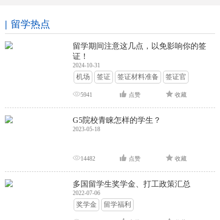
留学热点
留学期间注意这几点，以免影响你的签
证！
2024-10-31
机场
签证
签证材料准备
签证官
签证面试
签证申请攻略
5941
点赞
收藏
G5院校青睐怎样的学生？
2023-05-18
14482
点赞
收藏
多国留学生奖学金、打工政策汇总
2022-07-06
奖学金
留学福利