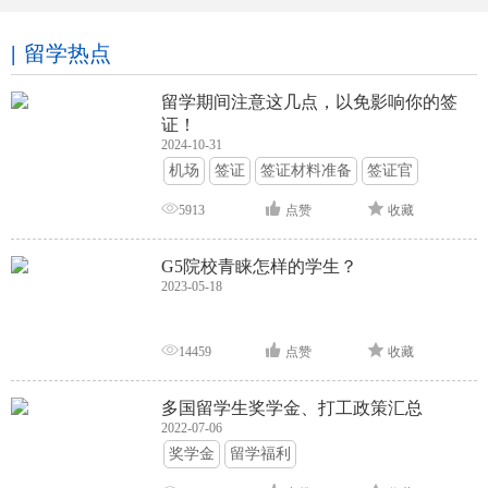
留学热点
留学期间注意这几点，以免影响你的签
证！
2024-10-31
机场
签证
签证材料准备
签证官
签证面试
签证申请攻略
5913
点赞
收藏
G5院校青睐怎样的学生？
2023-05-18
14459
点赞
收藏
多国留学生奖学金、打工政策汇总
2022-07-06
奖学金
留学福利