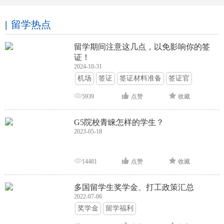
留学热点
留学期间注意这几点，以免影响你的签
证！
2024-10-31
机场
签证
签证材料准备
签证官
签证面试
签证申请攻略
5939
点赞
收藏
G5院校青睐怎样的学生？
2023-05-18
14481
点赞
收藏
多国留学生奖学金、打工政策汇总
2022-07-06
奖学金
留学福利