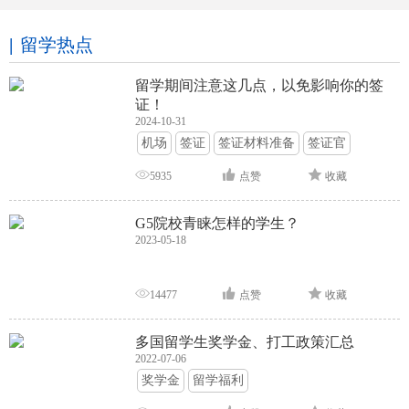
留学热点
留学期间注意这几点，以免影响你的签
证！
2024-10-31
机场
签证
签证材料准备
签证官
签证面试
签证申请攻略
5935
点赞
收藏
G5院校青睐怎样的学生？
2023-05-18
14477
点赞
收藏
多国留学生奖学金、打工政策汇总
2022-07-06
奖学金
留学福利