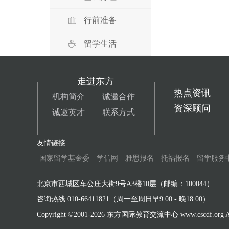
行前准备
留学生活
走进东方
热点资讯
机构简介
诚邀合作
资深顾问
诚邀英才
联系方式
友情链接:
国家留学基金委
学信网
雅思报名
托福报名
留学服务
北京市西城区车公庄大街9号A3楼10层（邮编：100044）
咨询热线:010-66411821（周一至周日早9:00 - 晚18:00）
Copyright ©2001-
2026 东方国际教育交流中心 www.cscdf.org All 