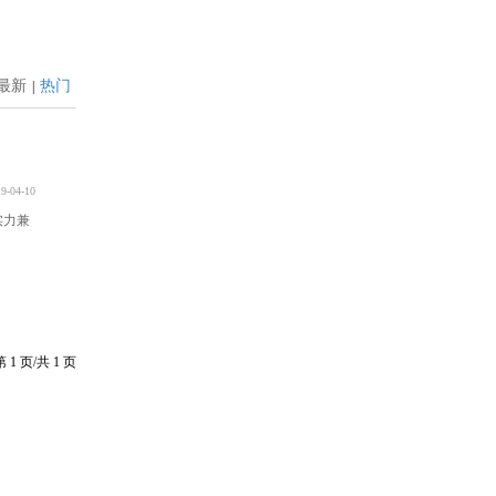
最新
热门
|
9-04-10
实力兼
第
1
页/共
1
页