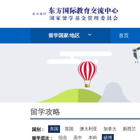
留学国家/地区
首页
留学攻略
美国
英国
澳大利亚
加拿大
新西兰
国别：
综合
高中
本科
硕博
留学层次：