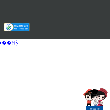
�����½⡣
高
硕
本