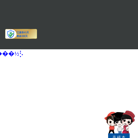
�����½⡣
高
硕
本