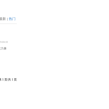
最新
热门
|
9-04-10
实力兼
第
1
页/共
1
页