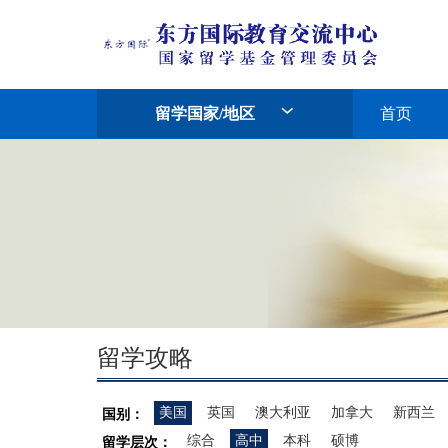
留学国家/地区
首页
留学攻略
美国
英国
澳大利亚
加拿大
新西兰
国别：
综合
高中
本科
硕博
留学层次：