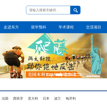
走进东方
留学预科
学术课程
交流项目
法国
西班牙
意大利
日本
波兰
匈牙利