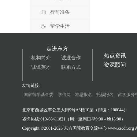
行前准备
留学生活
走进东方
热点资讯
机构简介
诚邀合作
资深顾问
诚邀英才
联系方式
友情链接:
国家留学基金委
学信网
雅思报名
托福报名
留学服务
北京市西城区车公庄大街9号A3楼10层（邮编：100044）
咨询热线:010-66411821（周一至周日早9:00 - 晚18:00）
Copyright ©2001-
2026 东方国际教育交流中心 www.cscdf.org All 