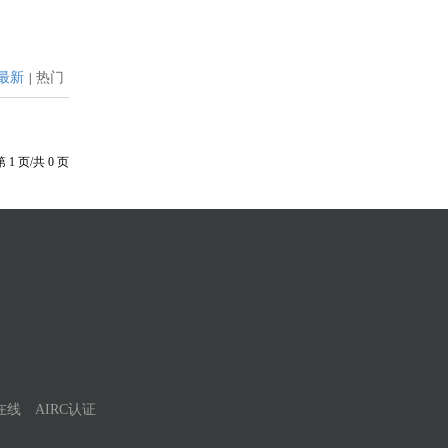
最新
热门
|
第
1
页/共
0
页
在线
AIRC认证