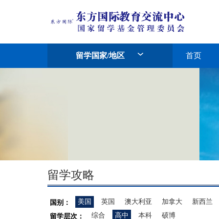
留学国家/地区
首页
留学攻略
美国
英国
澳大利亚
加拿大
新西兰
国别：
综合
高中
本科
硕博
留学层次：