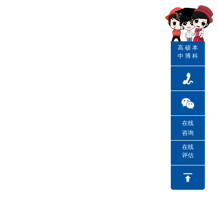
高
硕
本
中
博
科
在线
咨询
在线
评估