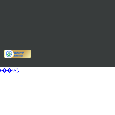
�����½⡣