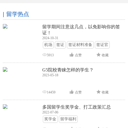
留学热点
留学期间注意这几点，以免影响你的签
证！
2024-10-31
机场
签证
签证材料准备
签证官
签证面试
签证申请攻略
5913
点赞
收藏
G5院校青睐怎样的学生？
2023-05-18
14459
点赞
收藏
多国留学生奖学金、打工政策汇总
2022-07-06
奖学金
留学福利