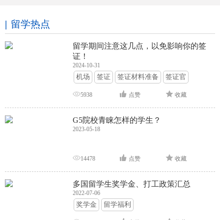
留学热点
留学期间注意这几点，以免影响你的签
证！
2024-10-31
机场
签证
签证材料准备
签证官
签证面试
签证申请攻略
5938
点赞
收藏
G5院校青睐怎样的学生？
2023-05-18
14478
点赞
收藏
多国留学生奖学金、打工政策汇总
2022-07-06
奖学金
留学福利