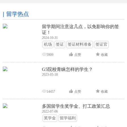
留学热点
留学期间注意这几点，以免影响你的签
证！
2024-10-31
机场
签证
签证材料准备
签证官
签证面试
签证申请攻略
5909
点赞
收藏
G5院校青睐怎样的学生？
2023-05-18
14457
点赞
收藏
多国留学生奖学金、打工政策汇总
2022-07-06
奖学金
留学福利