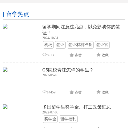
留学热点
留学期间注意这几点，以免影响你的签
证！
2024-10-31
机场
签证
签证材料准备
签证官
签证面试
签证申请攻略
5913
点赞
收藏
G5院校青睐怎样的学生？
2023-05-18
14459
点赞
收藏
多国留学生奖学金、打工政策汇总
2022-07-06
奖学金
留学福利