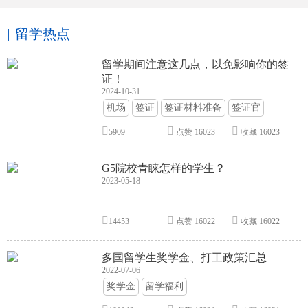
留学热点
留学期间注意这几点，以免影响你的签
证！
2024-10-31
机场
签证
签证材料准备
签证官
签证面试
签证申请攻略
5909
点赞
16023
收藏
16023
G5院校青睐怎样的学生？
2023-05-18
14453
点赞
16022
收藏
16022
多国留学生奖学金、打工政策汇总
2022-07-06
奖学金
留学福利