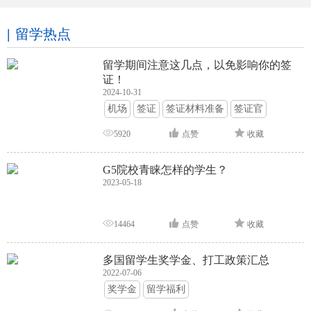
留学热点
留学期间注意这几点，以免影响你的签
证！
2024-10-31
机场
签证
签证材料准备
签证官
签证面试
签证申请攻略
5920
点赞
收藏
G5院校青睐怎样的学生？
2023-05-18
14464
点赞
收藏
多国留学生奖学金、打工政策汇总
2022-07-06
奖学金
留学福利