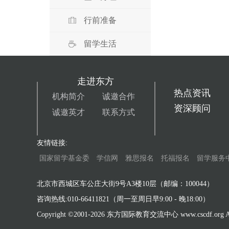
行前准备
留学生活
走进东方
热点资讯
机构简介
诚邀合作
资深顾问
诚邀英才
联系方式
友情链接:
国家留学基金委
学信网
雅思报名
托福报名
留学服务
北京市西城区车公庄大街9号A3楼10层（邮编：100044）
咨询热线:010-66411821（周一至周日早9:00 - 晚18:00）
Copyright ©2001-
2026 东方国际教育交流中心 www.cscdf.org All 