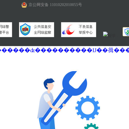
京公网安备 11010202010055号
�������ά�������޷��������ʣ����������Ĳ��㣬