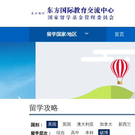
留学国家/地区
首页
留学攻略
美国
英国
澳大利亚
加拿大
新西兰
国别：
综合
高中
本科
硕博
留学层次：