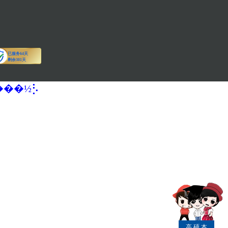
�����½⡣
高
硕
本