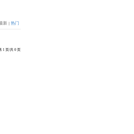
最新
热门
|
第
1
页/共
0
页