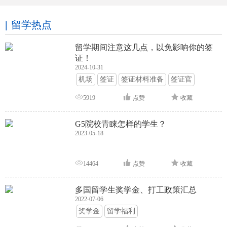
留学热点
留学期间注意这几点，以免影响你的签
证！
2024-10-31
机场
签证
签证材料准备
签证官
签证面试
签证申请攻略
5919
点赞
收藏
G5院校青睐怎样的学生？
2023-05-18
14464
点赞
收藏
多国留学生奖学金、打工政策汇总
2022-07-06
奖学金
留学福利