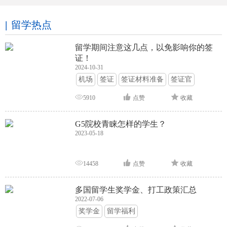
留学热点
留学期间注意这几点，以免影响你的签
证！
2024-10-31
机场
签证
签证材料准备
签证官
签证面试
签证申请攻略
5910
点赞
收藏
G5院校青睐怎样的学生？
2023-05-18
14458
点赞
收藏
多国留学生奖学金、打工政策汇总
2022-07-06
奖学金
留学福利