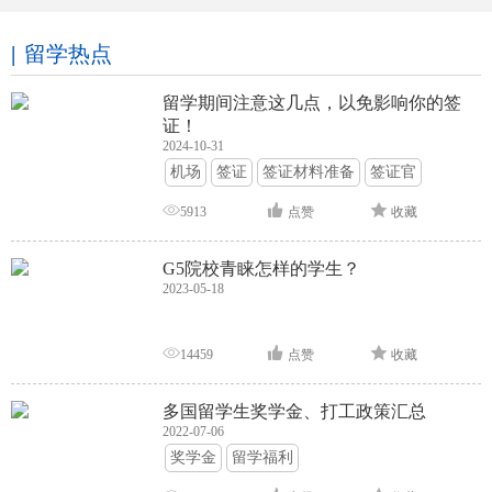
留学热点
留学期间注意这几点，以免影响你的签
证！
2024-10-31
机场
签证
签证材料准备
签证官
签证面试
签证申请攻略
5913
点赞
收藏
G5院校青睐怎样的学生？
2023-05-18
14459
点赞
收藏
多国留学生奖学金、打工政策汇总
2022-07-06
奖学金
留学福利