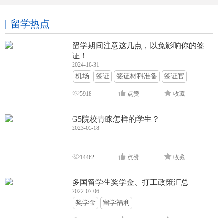
留学热点
留学期间注意这几点，以免影响你的签
证！
2024-10-31
机场
签证
签证材料准备
签证官
签证面试
签证申请攻略
5918
点赞
收藏
G5院校青睐怎样的学生？
2023-05-18
14462
点赞
收藏
多国留学生奖学金、打工政策汇总
2022-07-06
奖学金
留学福利