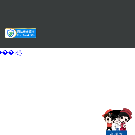
�����½⡣
高
硕
本