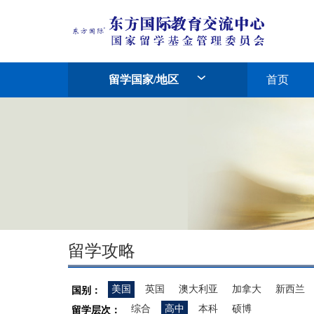
留学国家/地区
首页
留学攻略
美国
英国
澳大利亚
加拿大
新西兰
国别：
综合
高中
本科
硕博
留学层次：