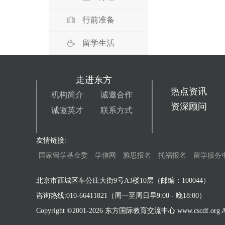
行前准备
留学生活
走进东方
热点资讯
机构简介
诚邀合作
资深顾问
诚邀英才
联系方式
友情链接:
国家留学基金委
学信网
雅思报名
托福报名
留学服务
北京市西城区车公庄大街9号A3楼10层（邮编：100044）
咨询热线:010-66411821（周一至周日早9:00 - 晚18:00）
Copyright ©2001-
2026 东方国际教育交流中心 www.cscdf.org All 