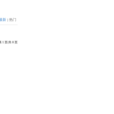
最新
热门
|
第
1
页/共
0
页