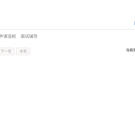
申请流程
面试辅导
当前
下一页
末页