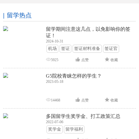
留学热点
留学期间注意这几点，以免影响你的签
证！
2024-10-31
机场
签证
签证材料准备
签证官
签证面试
签证申请攻略
5925
点赞
收藏
G5院校青睐怎样的学生？
2023-05-18
14468
点赞
收藏
多国留学生奖学金、打工政策汇总
2022-07-06
奖学金
留学福利