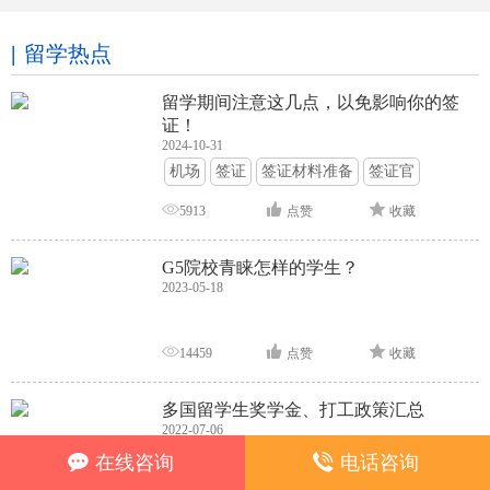
留学热点
留学期间注意这几点，以免影响你的签
证！
2024-10-31
机场
签证
签证材料准备
签证官
签证面试
签证申请攻略
5913
点赞
收藏
G5院校青睐怎样的学生？
2023-05-18
14459
点赞
收藏
多国留学生奖学金、打工政策汇总
2022-07-06
奖学金
留学福利
在线咨询
电话咨询