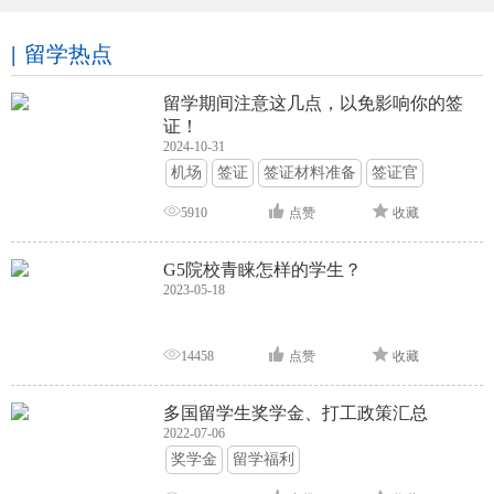
留学热点
留学期间注意这几点，以免影响你的签
证！
2024-10-31
机场
签证
签证材料准备
签证官
签证面试
签证申请攻略
5910
点赞
收藏
G5院校青睐怎样的学生？
2023-05-18
14458
点赞
收藏
多国留学生奖学金、打工政策汇总
2022-07-06
奖学金
留学福利