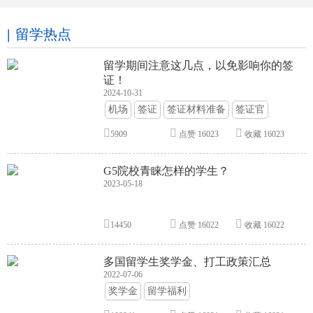
留学热点
留学期间注意这几点，以免影响你的签
证！
2024-10-31
机场
签证
签证材料准备
签证官
签证面试
签证申请攻略
5909
点赞
16023
收藏
16023
G5院校青睐怎样的学生？
2023-05-18
14450
点赞
16022
收藏
16022
多国留学生奖学金、打工政策汇总
2022-07-06
奖学金
留学福利