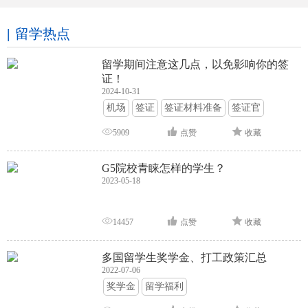
留学热点
留学期间注意这几点，以免影响你的签
证！
2024-10-31
机场
签证
签证材料准备
签证官
签证面试
签证申请攻略
5909
点赞
收藏
G5院校青睐怎样的学生？
2023-05-18
14457
点赞
收藏
多国留学生奖学金、打工政策汇总
2022-07-06
奖学金
留学福利