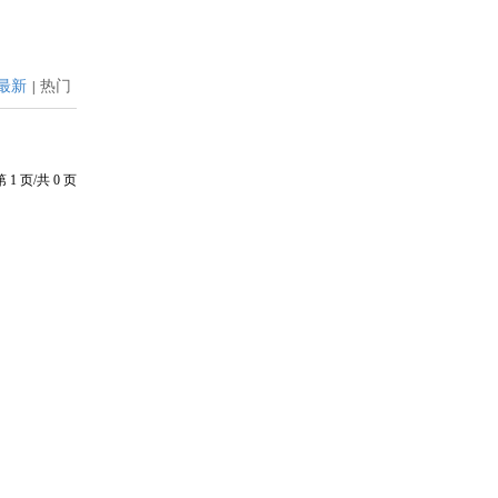
最新
热门
|
第
1
页/共
0
页