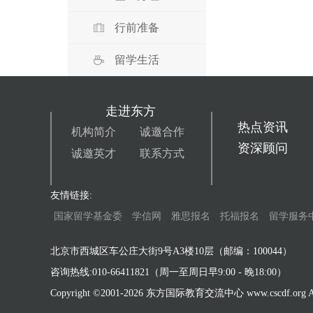
行前准备
留学生活
走进东方
热点资讯
机构简介
诚邀合作
资深顾问
诚邀英才
联系方式
友情链接:
国家留学基金委
学信网
雅思报名
托福报名
留学服务
北京市西城区车公庄大街9号A3楼10层（邮编：100044）
咨询热线:010-66411821（周一至周日早9:00 - 晚18:00）
Copyright ©2001-
2026 东方国际教育交流中心 www.cscdf.org All 