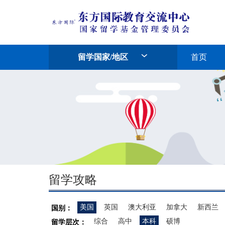
留学国家/地区
首页
留学攻略
美国
英国
澳大利亚
加拿大
新西兰
国别：
综合
高中
本科
硕博
留学层次：