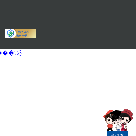
�����½⡣
高
硕
本