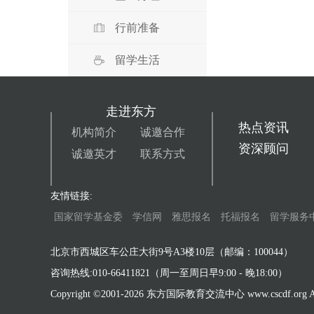
行前准备
留学生活
走进东方
热点资讯
机构简介
诚邀合作
资深顾问
诚邀英才
联系方式
友情链接:
国家留学基金委
学信网
雅思报名
托福报名
留学服务
北京市西城区车公庄大街9号A3楼10层（邮编：100044）
咨询热线:010-66411821（周一至周日早9:00 - 晚18:00）
Copyright ©2001-
2026 东方国际教育交流中心 www.cscdf.org All 