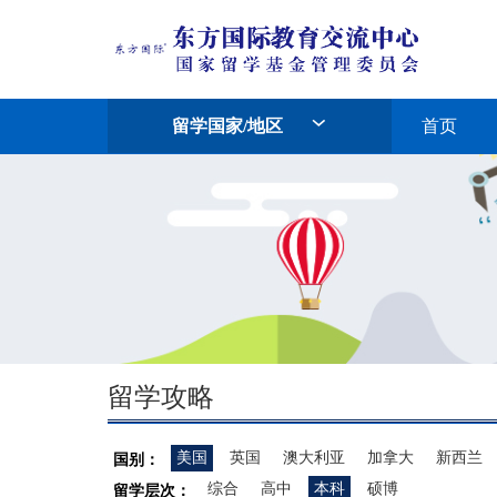
留学国家/地区
首页
留学攻略
美国
英国
澳大利亚
加拿大
新西兰
国别：
综合
高中
本科
硕博
留学层次：