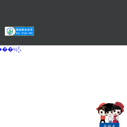
�����½⡣
高
硕
本