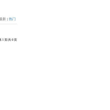
最新
热门
|
第
1
页/共
0
页