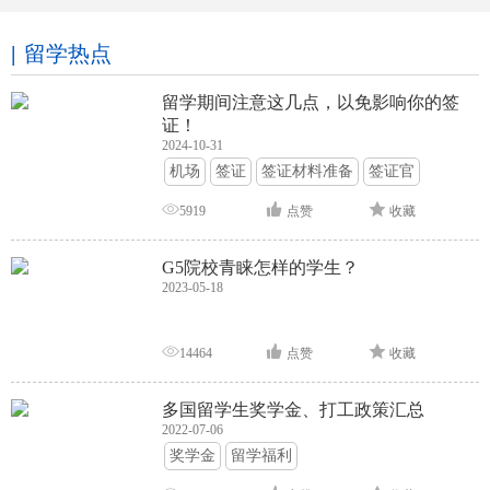
留学热点
留学期间注意这几点，以免影响你的签
证！
2024-10-31
机场
签证
签证材料准备
签证官
签证面试
签证申请攻略
5919
点赞
收藏
G5院校青睐怎样的学生？
2023-05-18
14464
点赞
收藏
多国留学生奖学金、打工政策汇总
2022-07-06
奖学金
留学福利