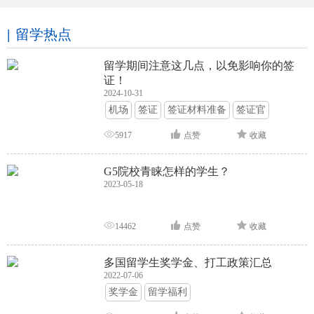
留学热点
留学期间注意这几点，以免影响你的签
证！
2024-10-31
机场
签证
签证材料准备
签证官
签证面试
签证申请攻略
5917
点赞
收藏
G5院校青睐怎样的学生？
2023-05-18
14462
点赞
收藏
多国留学生奖学金、打工政策汇总
2022-07-06
奖学金
留学福利