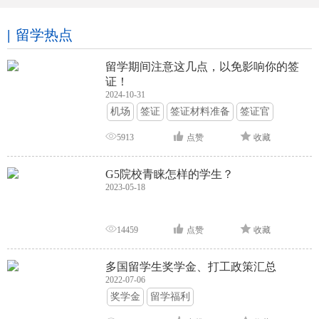
留学热点
留学期间注意这几点，以免影响你的签
证！
2024-10-31
机场
签证
签证材料准备
签证官
签证面试
签证申请攻略
5913
点赞
收藏
G5院校青睐怎样的学生？
2023-05-18
14459
点赞
收藏
多国留学生奖学金、打工政策汇总
2022-07-06
奖学金
留学福利