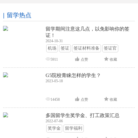
留学热点
留学期间注意这几点，以免影响你的签
证！
2024-10-31
机场
签证
签证材料准备
签证官
签证面试
签证申请攻略
5911
点赞
收藏
G5院校青睐怎样的学生？
2023-05-18
14458
点赞
收藏
多国留学生奖学金、打工政策汇总
2022-07-06
奖学金
留学福利