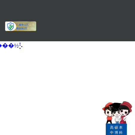
�����½⡣
高
硕
本
中
博
科