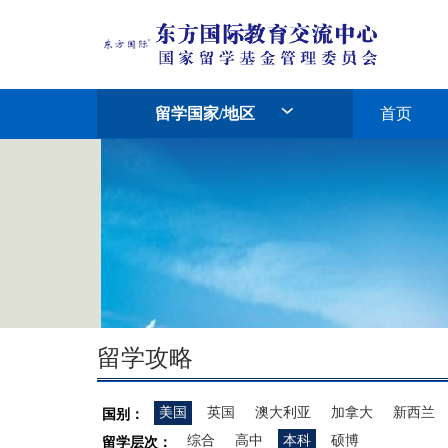
留学国家/地区
首页
留学攻略
美国
英国
澳大利亚
加拿大
新西兰
国别：
综合
高中
本科
硕博
留学层次：