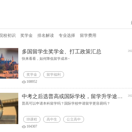
院校初识
奖学金
排名解读
专业选择
留学费用
多国留学生奖学金、打工政策汇总
202
快来看看，如何降低留学成本~
奖学金
留学福利
108952
中考之后选普高或国际学校，留学升学途径解析
202
普高可以申请本科留学吗？国际学校申请留学更容易吗？
IB课程
高中生
公立高中
104307