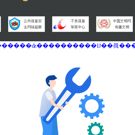
�������ά�������޷��������ʣ����������Ĳ��㣬