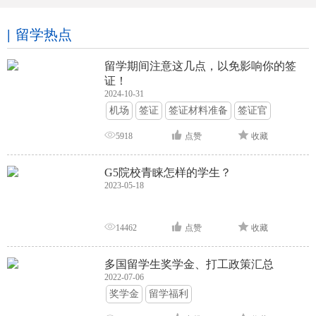
留学热点
留学期间注意这几点，以免影响你的签
证！
2024-10-31
机场
签证
签证材料准备
签证官
签证面试
签证申请攻略
5918
点赞
收藏
G5院校青睐怎样的学生？
2023-05-18
14462
点赞
收藏
多国留学生奖学金、打工政策汇总
2022-07-06
奖学金
留学福利