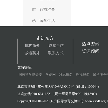
行前准备
留学生活
走进东方
热点资讯
机构简介
诚邀合作
资深顾问
诚邀英才
联系方式
友情链接:
国家留学基金委
学信网
雅思报名
托福报名
留学服务
北京市西城区车公庄大街9号A3楼10层（邮编：100044）
咨询热线:010-66411821（周一至周日早9:00 - 晚18:00）
Copyright ©2001-
2026 东方国际教育交流中心 www.cscdf.org All 