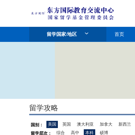
留学国家/地区
首页
留学攻略
美国
英国
澳大利亚
加拿大
新西兰
国别：
综合
高中
本科
硕博
留学层次：