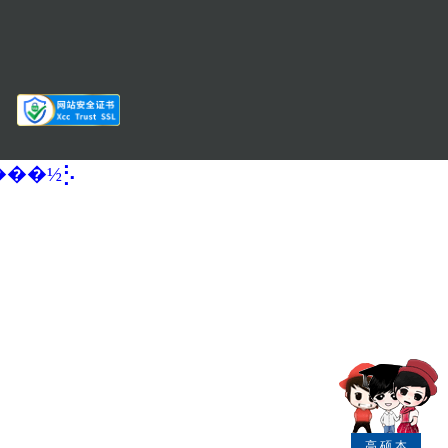
�����½⡣
高
硕
本