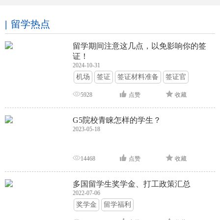
留学热点
留学期间注意这几点，以免影响你的签
证！
2024-10-31
机场
签证
签证材料准备
签证官
签证面试
签证申请攻略
5928
点赞
收藏
G5院校青睐怎样的学生？
2023-05-18
14468
点赞
收藏
多国留学生奖学金、打工政策汇总
2022-07-06
奖学金
留学福利