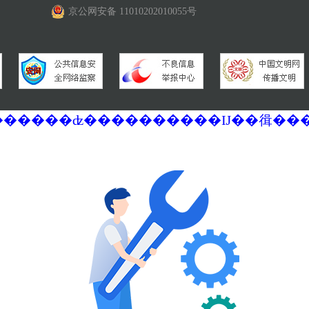
京公网安备 11010202010055号
�������ά�������޷��������ʣ����������Ĳ��㣬