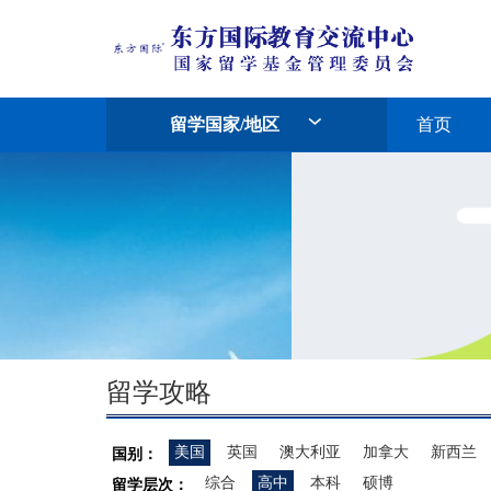
留学国家/地区
首页
留学攻略
美国
英国
澳大利亚
加拿大
新西兰
国别：
综合
高中
本科
硕博
留学层次：