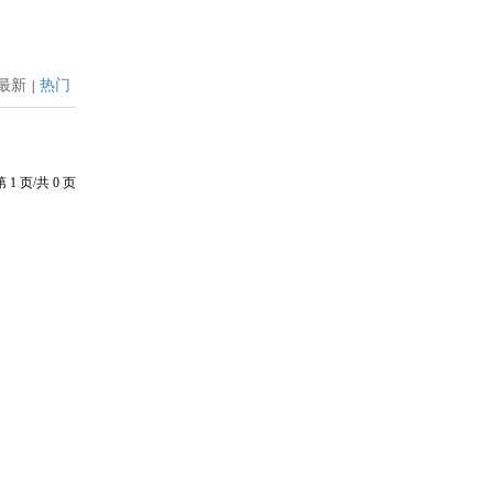
最新
热门
|
第
1
页/共
0
页