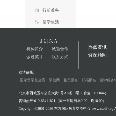
行前准备
留学生活
走进东方
热点资讯
机构简介
诚邀合作
资深顾问
诚邀英才
联系方式
友情链接:
国家留学基金委
学信网
雅思报名
托福报名
留学服务
北京市西城区车公庄大街9号A3楼10层（邮编：100044）
咨询热线:010-66411821（周一至周日早9:00 - 晚18:00）
Copyright ©2001-
2026 东方国际教育交流中心 www.cscdf.org All 