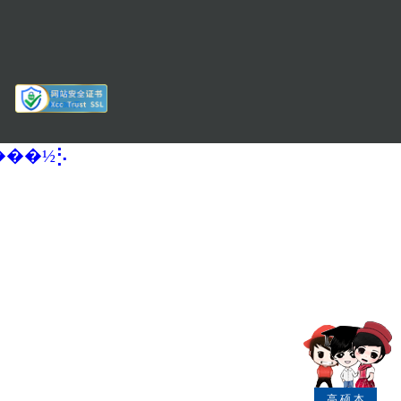
�����½⡣
高
硕
本