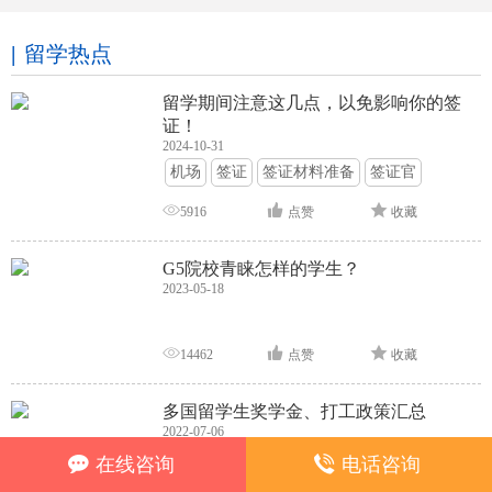
留学热点
留学期间注意这几点，以免影响你的签
证！
2024-10-31
机场
签证
签证材料准备
签证官
签证面试
签证申请攻略
5916
点赞
收藏
G5院校青睐怎样的学生？
2023-05-18
14462
点赞
收藏
多国留学生奖学金、打工政策汇总
2022-07-06
奖学金
留学福利
在线咨询
电话咨询