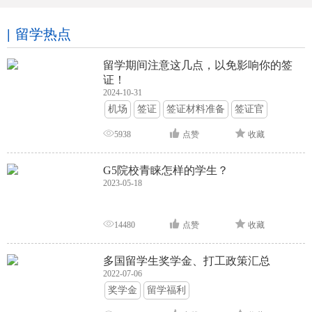
留学热点
留学期间注意这几点，以免影响你的签
证！
2024-10-31
机场
签证
签证材料准备
签证官
签证面试
签证申请攻略
5938
点赞
收藏
G5院校青睐怎样的学生？
2023-05-18
14480
点赞
收藏
多国留学生奖学金、打工政策汇总
2022-07-06
奖学金
留学福利