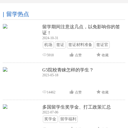
留学热点
留学期间注意这几点，以免影响你的签
证！
2024-10-31
机场
签证
签证材料准备
签证官
签证面试
签证申请攻略
5918
点赞
收藏
G5院校青睐怎样的学生？
2023-05-18
14462
点赞
收藏
多国留学生奖学金、打工政策汇总
2022-07-06
奖学金
留学福利