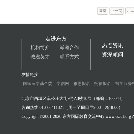
…
首页
上一页
走进东方
热点资讯
机构简介
诚邀合作
资深顾问
诚邀英才
联系方式
友情链接:
国家留学基金委
学信网
雅思报名
托福报名
留学服务
北京市西城区车公庄大街9号A3楼10层（邮编：100044）
咨询热线:010-66411821（周一至周日早9:00 - 晚18:00）
Copyright ©2001-
2026 东方国际教育交流中心 www.cscdf.org All 