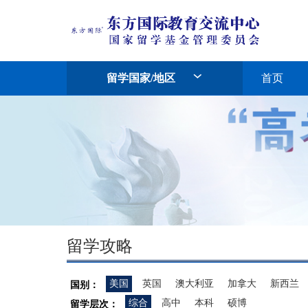
留学国家/地区
首页
留学攻略
美国
英国
澳大利亚
加拿大
新西兰
国别：
综合
高中
本科
硕博
留学层次：