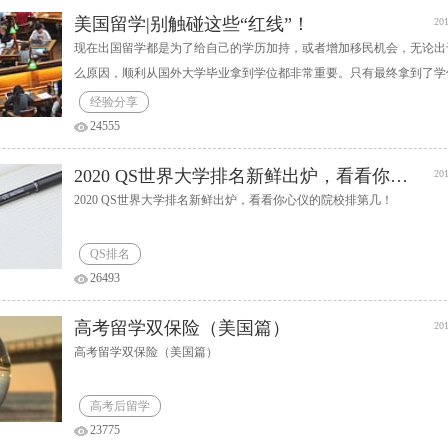
美国留学|别触碰这些“红线”！
201
现在出国留学都是为了给自己的学历加持，或者增加移民机会，无论出
么原因，顺利从国外大学毕业拿到学位都非常重要。只有最终拿到了学
接下来无论回国就业、升学、移民才能够顺利进行。谁也不想出国花费
经验分享
金钱留学，最终却因为各种原因被学校开除学籍不能毕业，所有的付出
24555
钱都化为泡影。那么在美国留学，有哪些情况容易遭到学校的开除学籍
呢？又有哪些是绝对不能逾越的红线？
2020 QS世界大学排名新鲜出炉，看看你心仪的院校排第几！
201
2020 QS世界大学排名新鲜出炉，看看你心仪的院校排第几！
QS排名
26493
高考留学双保险（美国篇）
201
高考留学双保险（美国篇）
高考后留学
23775