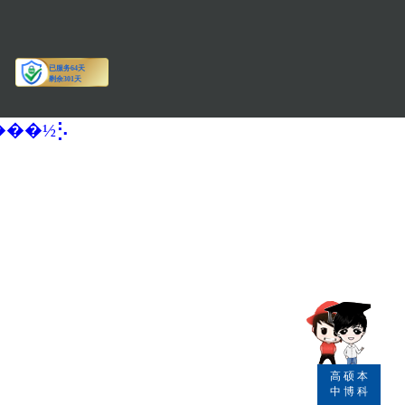
�����½⡣
高
硕
本
中
博
科