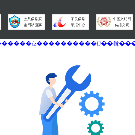
�������ά�������޷��������ʣ����������Ĳ��㣬