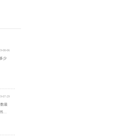
9-08-06
多少
9-07-29
人数最
书本
很多