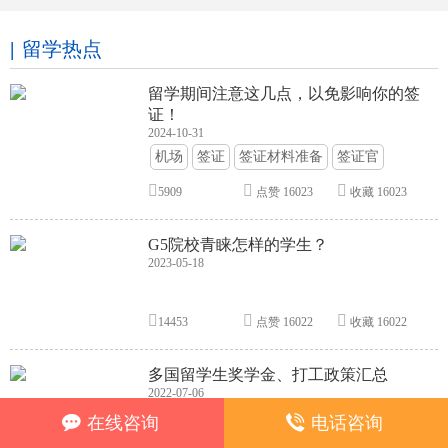
留学热点
留学期间注意这几点，以免影响你的签
证！
2024-10-31
机场
签证
签证材料准备
签证官
签证面试
签证申请攻略
5909
点赞
16023
收藏
16023
G5院校青睐怎样的学生？
2023-05-18
14453
点赞
16022
收藏
16022
多国留学生奖学金、打工政策汇总
2022-07-06
奖学金
留学福利
在线咨询
电话咨询