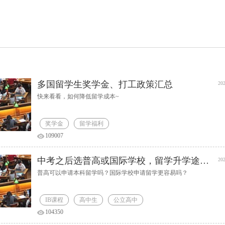
多国留学生奖学金、打工政策汇总
202
快来看看，如何降低留学成本~
奖学金
留学福利
109007
中考之后选普高或国际学校，留学升学途径解析
202
普高可以申请本科留学吗？国际学校申请留学更容易吗？
IB课程
高中生
公立高中
104350