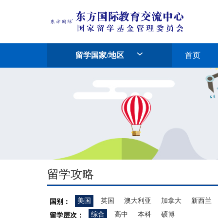
留学国家/地区
首页
留学攻略
美国
英国
澳大利亚
加拿大
新西兰
国别：
综合
高中
本科
硕博
留学层次：