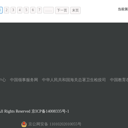
当前第
1
2
3
4
5
6
7
……
下一页
末页
中心
中国领事服务网
中华人民共和国海关总署卫生检疫司
中国教育
Rights Reserved
京ICP备14008335号-1
京公网安备 11010202010055号