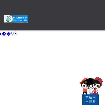
�����½⡣
高
硕
本
中
博
科