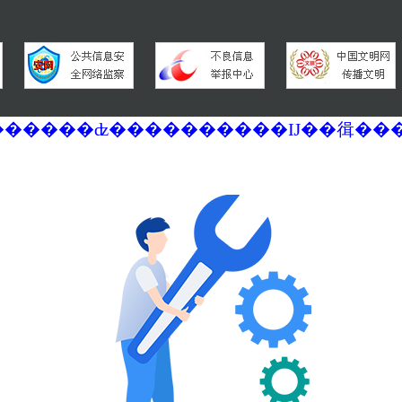
�������ά�������޷��������ʣ����������Ĳ��㣬