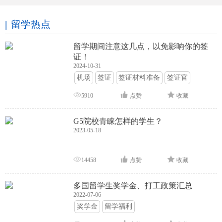
留学热点
留学期间注意这几点，以免影响你的签
证！
2024-10-31
机场
签证
签证材料准备
签证官
签证面试
签证申请攻略
5910
点赞
收藏
G5院校青睐怎样的学生？
2023-05-18
14458
点赞
收藏
多国留学生奖学金、打工政策汇总
2022-07-06
奖学金
留学福利