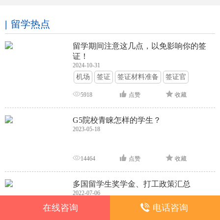
留学热点
留学期间注意这几点，以免影响你的签
证！
2024-10-31
机场
签证
签证材料准备
签证官
签证面试
签证申请攻略
5918
点赞
收藏
G5院校青睐怎样的学生？
2023-05-18
14464
点赞
收藏
多国留学生奖学金、打工政策汇总
2022-07-06
奖学金
留学福利
在线咨询
电话咨询