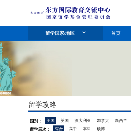
留学国家/地区
首页
留学攻略
美国
英国
澳大利亚
加拿大
新西兰
国别：
综合
高中
本科
硕博
留学层次：