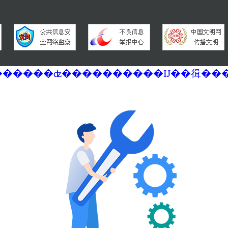
�������ά�������޷��������ʣ����������Ĳ��㣬