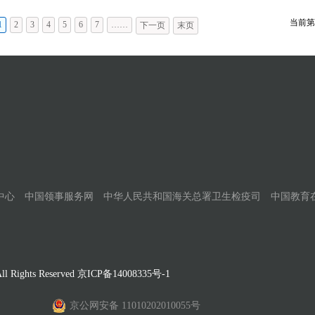
当前第
1
2
3
4
5
6
7
……
下一页
末页
中心
中国领事服务网
中华人民共和国海关总署卫生检疫司
中国教育
Rights Reserved
京ICP备14008335号-1
京公网安备 11010202010055号