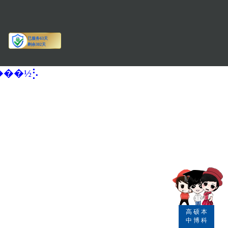
�����½⡣
高
硕
本
中
博
科