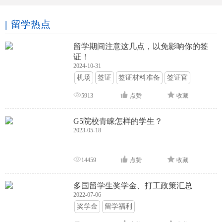
留学热点
留学期间注意这几点，以免影响你的签
证！
2024-10-31
机场
签证
签证材料准备
签证官
签证面试
签证申请攻略
5913
点赞
收藏
G5院校青睐怎样的学生？
2023-05-18
14459
点赞
收藏
多国留学生奖学金、打工政策汇总
2022-07-06
奖学金
留学福利