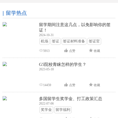
留学热点
留学期间注意这几点，以免影响你的签
证！
2024-10-31
机场
签证
签证材料准备
签证官
签证面试
签证申请攻略
5913
点赞
收藏
G5院校青睐怎样的学生？
2023-05-18
14459
点赞
收藏
多国留学生奖学金、打工政策汇总
2022-07-06
奖学金
留学福利