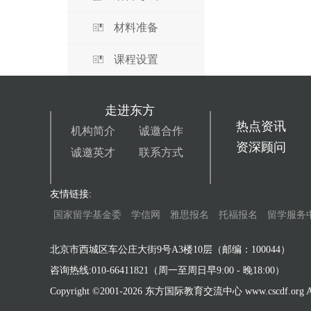
材料准备
课程设置
走进东方
热点资讯
机构简介
诚邀合作
资深顾问
诚邀英才
联系方式
友情链接:
国家留学基金委
学信网
雅思报名
托福报名
留学服务
北京市西城区车公庄大街9号A3楼10层（邮编：100044）
咨询热线:010-66411821（周一至周日早9:00 - 晚18:00）
Copyright ©2001-
2026 东方国际教育交流中心 www.cscdf.org All 