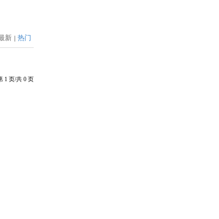
最新
热门
|
第
1
页/共
0
页