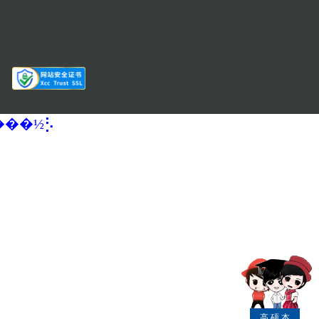
�����½⡣
高
硕
本