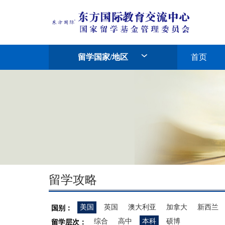
留学国家/地区
首页
留学攻略
美国
英国
澳大利亚
加拿大
新西兰
国别：
综合
高中
本科
硕博
留学层次：