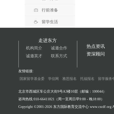
行前准备
留学生活
走进东方
热点资讯
机构简介
诚邀合作
资深顾问
诚邀英才
联系方式
友情链接:
国家留学基金委
学信网
雅思报名
托福报名
留学服务
北京市西城区车公庄大街9号A3楼10层（邮编：100044）
咨询热线:010-66411821（周一至周日早9:00 - 晚18:00）
Copyright ©2001-
2026 东方国际教育交流中心 www.cscdf.org All 