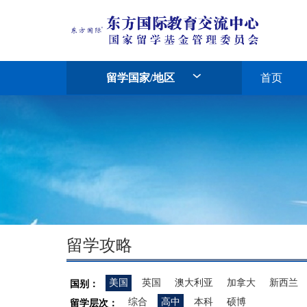
留学国家/地区
首页
留学攻略
美国
英国
澳大利亚
加拿大
新西兰
国别：
综合
高中
本科
硕博
留学层次：