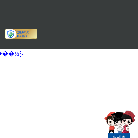
�����½⡣
高
硕
本