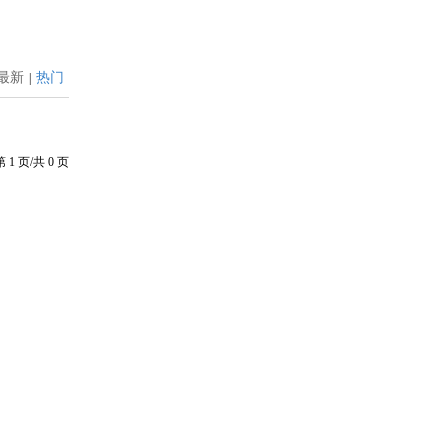
最新
热门
|
第
1
页/共
0
页