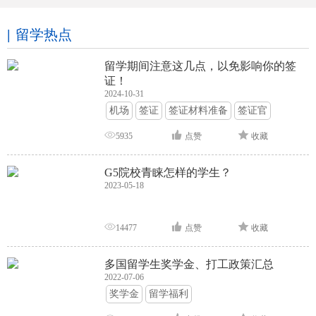
留学热点
留学期间注意这几点，以免影响你的签
证！
2024-10-31
机场
签证
签证材料准备
签证官
签证面试
签证申请攻略
5935
点赞
收藏
G5院校青睐怎样的学生？
2023-05-18
14477
点赞
收藏
多国留学生奖学金、打工政策汇总
2022-07-06
奖学金
留学福利